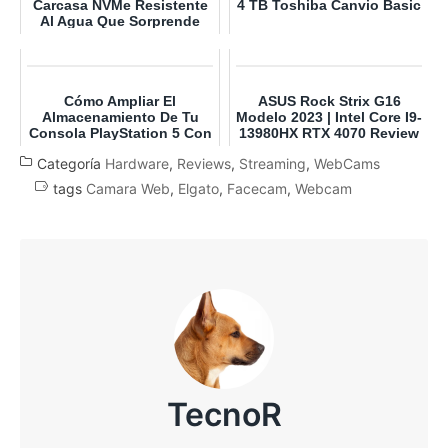
Carcasa NVMe Resistente
4 TB Toshiba Canvio Basic
Al Agua Que Sorprende
Por Sus Temperaturas ...
Cómo Ampliar El
ASUS Rock Strix G16
Almacenamiento De Tu
Modelo 2023 | Intel Core I9-
Consola PlayStation 5 Con
13980HX RTX 4070 Review
Una SSD M.2
Español
Categoría
Hardware
,
Reviews
,
Streaming
,
WebCams
tags
Camara Web
,
Elgato
,
Facecam
,
Webcam
TecnoR