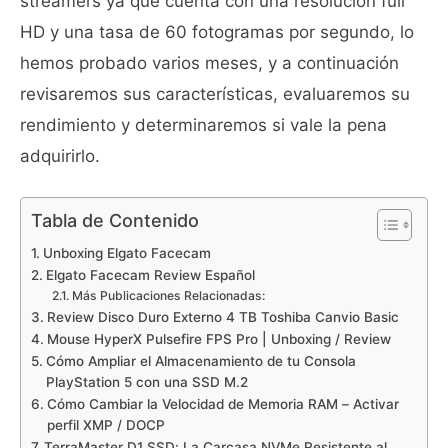
streamers ya que cuenta con una resolución full
HD y una tasa de 60 fotogramas por segundo, lo
hemos probado varios meses, y a continuación
revisaremos sus características, evaluaremos su
rendimiento y determinaremos si vale la pena
adquirirlo.
Tabla de Contenido
Unboxing Elgato Facecam
Elgato Facecam Review Español
Más Publicaciones Relacionadas:
Review Disco Duro Externo 4 TB Toshiba Canvio Basic
Mouse HyperX Pulsefire FPS Pro | Unboxing / Review
Cómo Ampliar el Almacenamiento de tu Consola
PlayStation 5 con una SSD M.2
Cómo Cambiar la Velocidad de Memoria RAM – Activar
perfil XMP / DOCP
TerraMaster D1 SSD: La Carcasa NVMe Resistente al