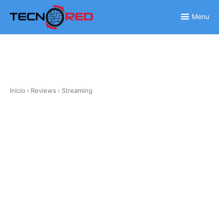
Skip
to
Menu
content
Inicio
›
Reviews
›
Streaming