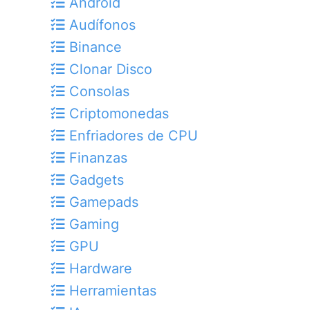
Android
Audífonos
Binance
Clonar Disco
Consolas
Criptomonedas
Enfriadores de CPU
Finanzas
Gadgets
Gamepads
Gaming
GPU
Hardware
Herramientas