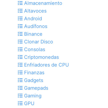
Almacenamiento
Altavoces
Android
Audífonos
Binance
Clonar Disco
Consolas
Criptomonedas
Enfriadores de CPU
Finanzas
Gadgets
Gamepads
Gaming
GPU