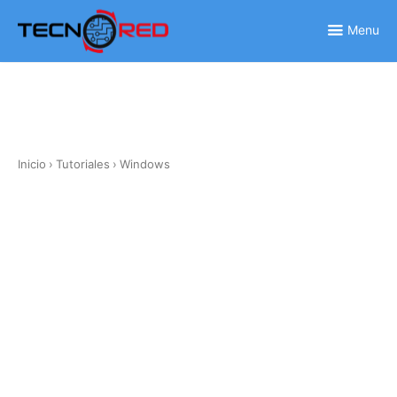
Skip
to
Menu
content
Inicio
›
Tutoriales
›
Windows