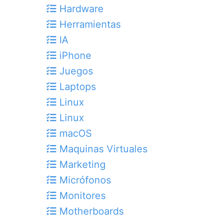
Hardware
Herramientas
IA
iPhone
Juegos
Laptops
Linux
Linux
macOS
Maquinas Virtuales
Marketing
Micrófonos
Monitores
Motherboards