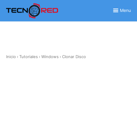
Skip
to
Menu
content
Inicio
›
Tutoriales
›
Windows
›
Clonar Disco