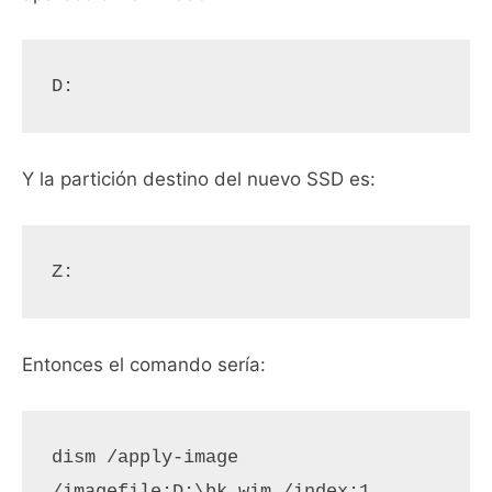
D:
Y la partición destino del nuevo SSD es:
Z:
Entonces el comando sería:
dism /apply-image 
/imagefile:D:\bk.wim /index:1 