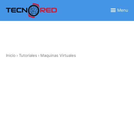
Skip
to
Menu
content
Inicio
›
Tutoriales
›
Maquinas Virtuales