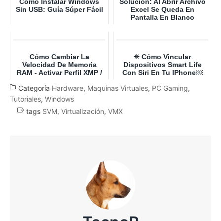
Cómo Instalar Windows
Solución: Al Abrir Archivo
Sin USB: Guía Súper Fácil
Excel Se Queda En
Pantalla En Blanco
Cómo Cambiar La
✳ Cómo Vincular
Velocidad De Memoria
Dispositivos Smart Life
RAM - Activar Perfil XMP /
Con Siri En Tu IPhone￼
DOCP
Categoría
Hardware
,
Maquinas Virtuales
,
PC Gaming
,
Tutoriales
,
Windows
tags
SVM
,
Virtualización
,
VMX