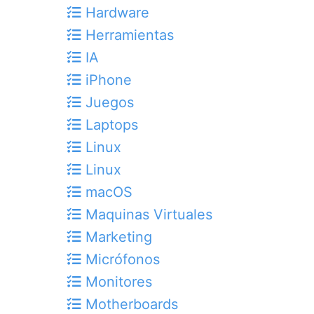
Hardware
Herramientas
IA
iPhone
Juegos
Laptops
Linux
Linux
macOS
Maquinas Virtuales
Marketing
Micrófonos
Monitores
Motherboards