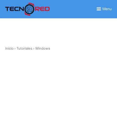
Skip
to
Menu
content
Inicio
›
Tutoriales
›
Windows