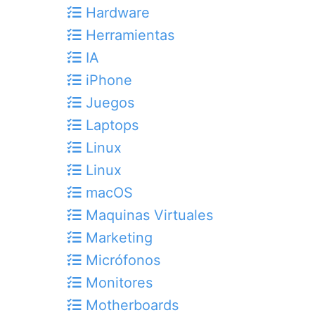
Hardware
Herramientas
IA
iPhone
Juegos
Laptops
Linux
Linux
macOS
Maquinas Virtuales
Marketing
Micrófonos
Monitores
Motherboards