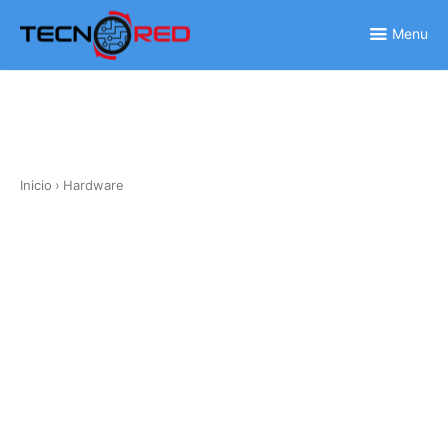
Skip
to
Menu
content
Inicio
›
Hardware