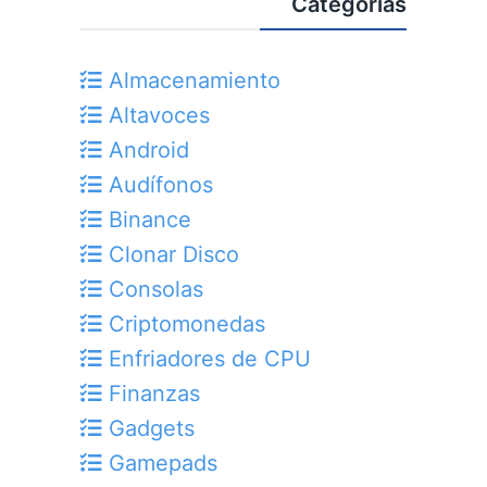
Categorías
Almacenamiento
Altavoces
Android
Audífonos
Binance
Clonar Disco
Consolas
Criptomonedas
Enfriadores de CPU
Finanzas
Gadgets
Gamepads