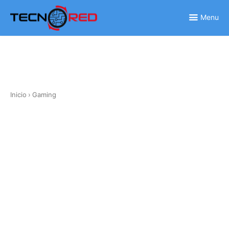
Skip
to
Menu
content
Inicio
›
Gaming