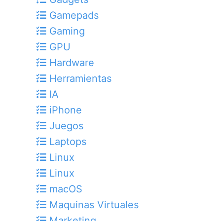
Gamepads
Gaming
GPU
Hardware
Herramientas
IA
iPhone
Juegos
Laptops
Linux
Linux
macOS
Maquinas Virtuales
Marketing