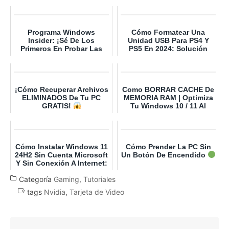
Programa Windows
Cómo Formatear Una
Insider: ¡Sé De Los
Unidad USB Para PS4 Y
Primeros En Probar Las
PS5 En 2024: Solución
Novedades De Windows
Para Errores Al Copiar
11!
Arch...
¡Cómo Recuperar Archivos
Como BORRAR CACHE De
ELIMINADOS De Tu PC
MEMORIA RAM | Optimiza
GRATIS!
Tu Windows 10 / 11 Al
100%
Cómo Instalar Windows 11
Cómo Prender La PC Sin
24H2 Sin Cuenta Microsoft
Un Botón De Encendido
Y Sin Conexión A Internet:
Guía Paso A ...
Categoría
Gaming
,
Tutoriales
tags
Nvidia
,
Tarjeta de Video