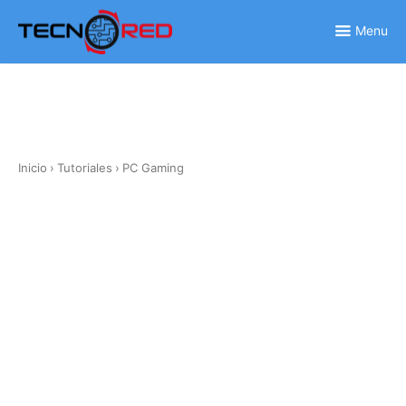
Skip
to
Menu
content
Inicio
›
Tutoriales
›
PC Gaming