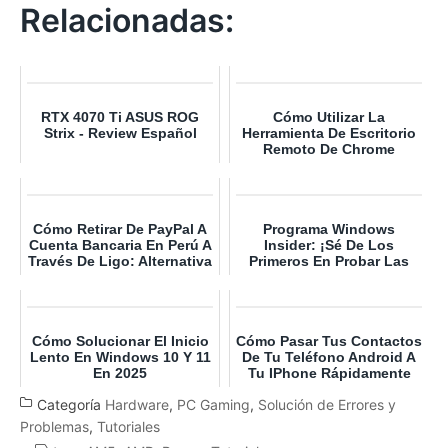
Relacionadas:
RTX 4070 Ti ASUS ROG
Cómo Utilizar La
Strix - Review Español
Herramienta De Escritorio
Remoto De Chrome
Cómo Retirar De PayPal A
Programa Windows
Cuenta Bancaria En Perú A
Insider: ¡Sé De Los
Través De Ligo: Alternativa
Primeros En Probar Las
Rápida Y Ef...
Novedades De Windows
11!
Cómo Solucionar El Inicio
Cómo Pasar Tus Contactos
Lento En Windows 10 Y 11
De Tu Teléfono Android A
En 2025
Tu IPhone Rápidamente
Categoría
Hardware
,
PC Gaming
,
Solución de Errores y
Problemas
,
Tutoriales