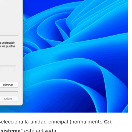
selecciona la unidad principal (normalmente
C:
).
 sistema”
esté activada.