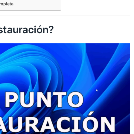
ompleta
stauración?