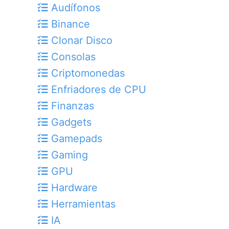
Audífonos
Binance
Clonar Disco
Consolas
Criptomonedas
Enfriadores de CPU
Finanzas
Gadgets
Gamepads
Gaming
GPU
Hardware
Herramientas
IA