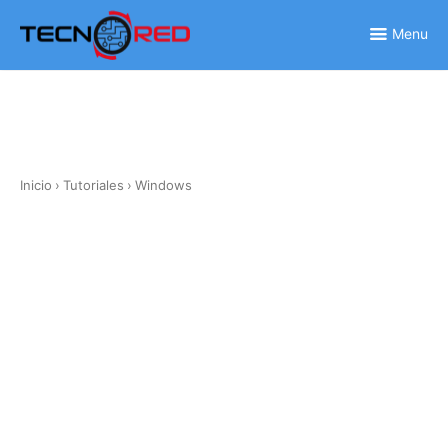
Skip
to
Menu
content
Inicio
›
Tutoriales
›
Windows