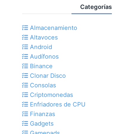
Categorías
Almacenamiento
Altavoces
Android
Audífonos
Binance
Clonar Disco
Consolas
Criptomonedas
Enfriadores de CPU
Finanzas
Gadgets
Gamepads