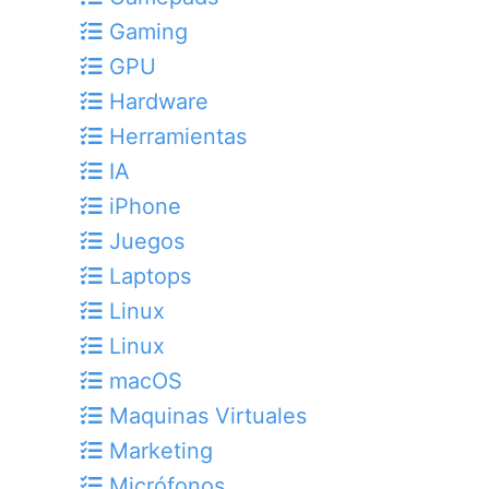
Gaming
GPU
Hardware
Herramientas
IA
iPhone
Juegos
Laptops
Linux
Linux
macOS
Maquinas Virtuales
Marketing
Micrófonos