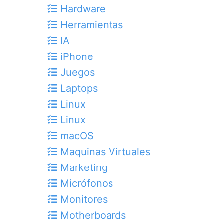
Hardware
Herramientas
IA
iPhone
Juegos
Laptops
Linux
Linux
macOS
Maquinas Virtuales
Marketing
Micrófonos
Monitores
Motherboards