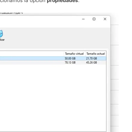
ccionamos la opción
propiedades
: