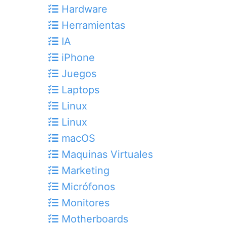
Hardware
Herramientas
IA
iPhone
Juegos
Laptops
Linux
Linux
macOS
Maquinas Virtuales
Marketing
Micrófonos
Monitores
Motherboards