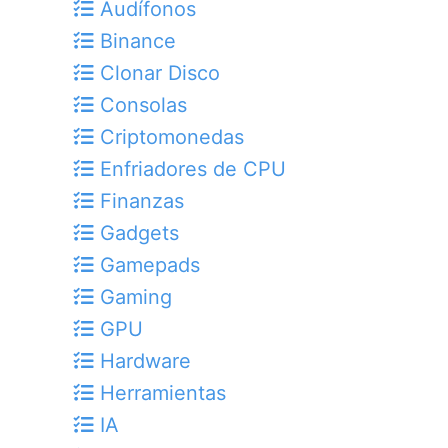
Audífonos
Binance
Clonar Disco
Consolas
Criptomonedas
Enfriadores de CPU
Finanzas
Gadgets
Gamepads
Gaming
GPU
Hardware
Herramientas
IA